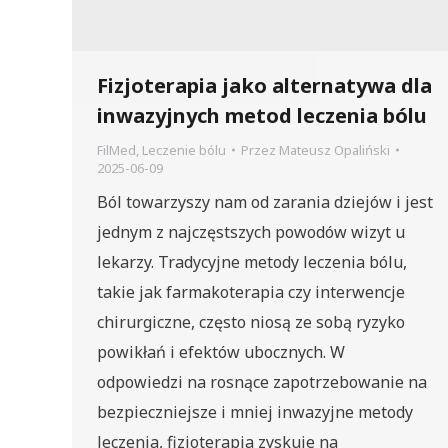
Fizjoterapia jako alternatywa dla
inwazyjnych metod leczenia bólu
FilMed
,
Leczenie bólu
Przez
Mateusz Opaliński
2025-06-09
Ból towarzyszy nam od zarania dziejów i jest
jednym z najczęstszych powodów wizyt u
lekarzy. Tradycyjne metody leczenia bólu,
takie jak farmakoterapia czy interwencje
chirurgiczne, często niosą ze sobą ryzyko
powikłań i efektów ubocznych. W
odpowiedzi na rosnące zapotrzebowanie na
bezpieczniejsze i mniej inwazyjne metody
leczenia, fizjoterapia zyskuje na